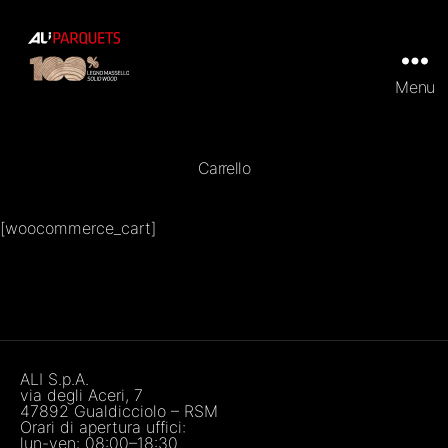
Menu
ALI
Parquets
|
Tradizionali
Carrello
e
Prefiniti
in
[woocommerce_cart]
100%
legno
massello
ALI S.p.A.
via degli Aceri, 7
47892 Gualdicciolo – RSM
Orari di apertura uffici:
lun-ven: 08:00–18:30