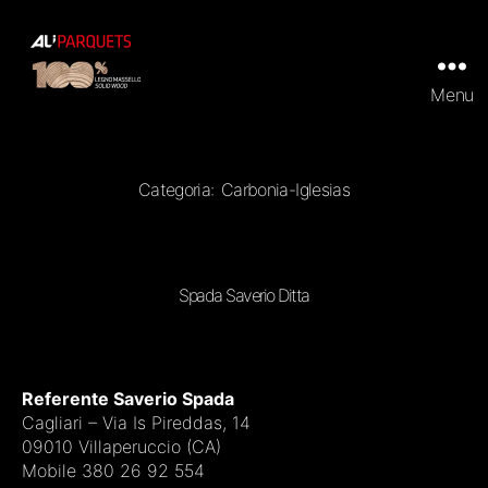
Menu
ALI
Parquets
|
Tradizionali
e
Categoria:
Carbonia-Iglesias
Prefiniti
in
100%
legno
massello
Spada Saverio Ditta
Referente Saverio Spada
Cagliari – Via Is Pireddas, 14
09010 Villaperuccio (CA)
Mobile 380 26 92 554