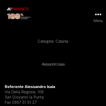
Menu
ALI
Parquets
|
Tradizionali
e
Categoria:
Catania
Prefiniti
in
100%
legno
massello
Alessandro Isaia
Referente Alessandro Isaia
Via Della Regione, 106
San Giovanni la Punta
Fax 0957 51 51 27