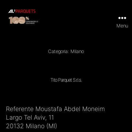
Menu
ALI
Parquets
|
Tradizionali
e
Categoria:
Milano
Prefiniti
in
100%
legno
massello
Tito Parquet S.r.l.s.
Referente Moustafa Abdel Moneim
Largo Tel Aviv, 11
20132 Milano (MI)