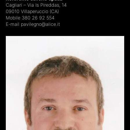
Cagliari – Via Is Pireddas, 14
09010 Villaperuccio (CA)
Mobile 380 26 92 554
E-mail pavilegno@alice.it