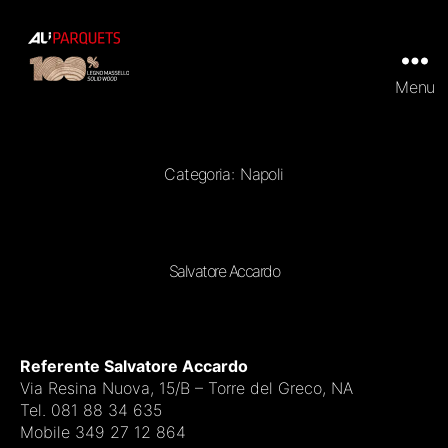
Menu
ALI
Parquets
|
Tradizionali
e
Categoria:
Napoli
Prefiniti
in
100%
legno
massello
Salvatore Accardo
Referente Salvatore Accardo
Via Resina Nuova, 15/B – Torre del Greco, NA
Tel. 081 88 34 635
Mobile 349 27 12 864