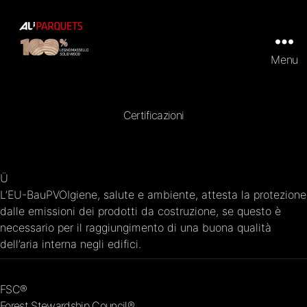
Menu
ALI
Parquets
|
Tradizionali
Certificazioni
e
Prefiniti
in
100%
legno
Ü
massello
L’EU-BauPVOIgiene, salute e ambiente, attesta la protezione
dalle emissioni dei prodotti da costruzione, se questo è
necessario per il raggiungimento di una buona qualità
dell’aria interna negli edifici.
FSC®
Forest Stewardship Council®