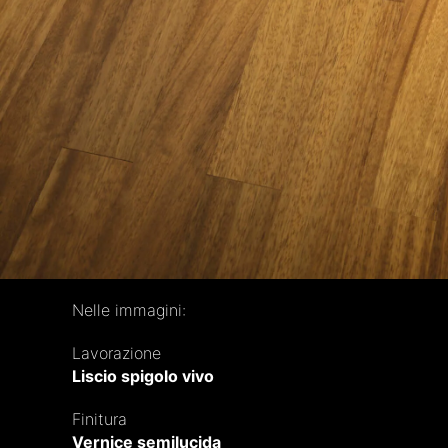
Nelle immagini:
Lavorazione
Liscio spigolo vivo
Finitura
Vernice semilucida