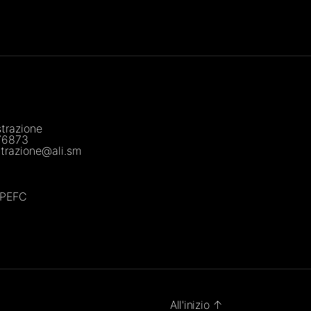
trazione
76873
trazione@ali.sm
a PEFC
All'inizio
↑