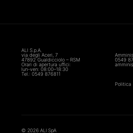
ALI S.p.A.
via degli Aceri, 7
Amminis
47892 Gualdicciolo – RSM
0549 8
Orari di apertura uffici:
amminis
lun-ven: 08:00–18:30
Tel.:
0549 876811
Politic
© 2026
ALI SpA