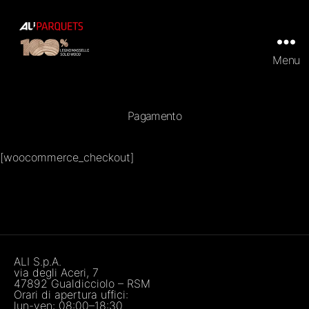
Menu
ALI
Parquets
|
Tradizionali
Pagamento
e
Prefiniti
in
[woocommerce_checkout]
100%
legno
massello
ALI S.p.A.
via degli Aceri, 7
47892 Gualdicciolo – RSM
Orari di apertura uffici:
lun-ven: 08:00–18:30