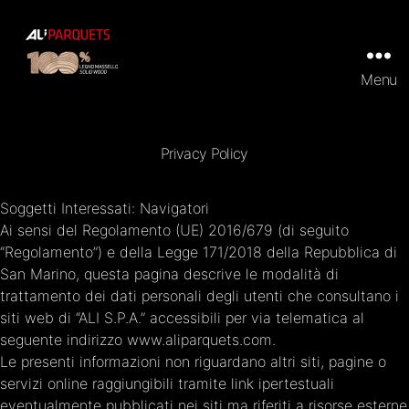
Menu
ALI
Parquets
|
Tradizionali
Privacy Policy
e
Prefiniti
in
Soggetti Interessati: Navigatori
100%
legno
Ai sensi del Regolamento (UE) 2016/679 (di seguito
massello
“Regolamento”) e della Legge 171/2018 della Repubblica di
San Marino, questa pagina descrive le modalità di
trattamento dei dati personali degli utenti che consultano i
siti web di “ALI S.P.A.” accessibili per via telematica al
seguente indirizzo www.aliparquets.com.
Le presenti informazioni non riguardano altri siti, pagine o
servizi online raggiungibili tramite link ipertestuali
eventualmente pubblicati nei siti ma riferiti a risorse esterne