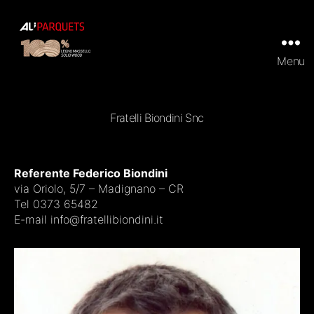
Menu
ALI
Parquets
|
Tradizionali
Fratelli Biondini Snc
e
Prefiniti
in
100%
Referente Federico Biondini
legno
via Oriolo, 5/7 – Madignano – CR
massello
Tel 0373 65482
E-mail info@fratellibiondini.it