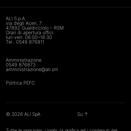
ALI S.p.A.
via degli Aceri, 7
47892 Gualdicciolo – RSM
Orari di apertura uffici:
lun-ven: 08:00–18:30
Tel.:
0549 876811
Amministrazione
0549 876873
amministrazione@ali.sm
Politica PEFC
© 2026
ALI SpA
Su
↑
Tutte le immagini, i loghi, la grafica ed i contenuti del