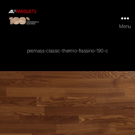
Menu
ALI
Parquets
|
Tradizionali
premass-classic-thermo-frassino-190-c
e
Prefiniti
in
100%
legno
massello