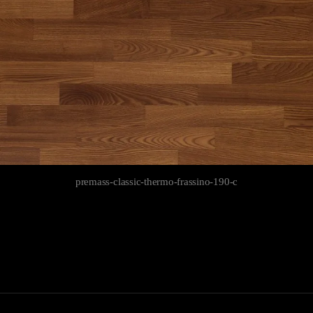
premass-classic-thermo-frassino-190-c