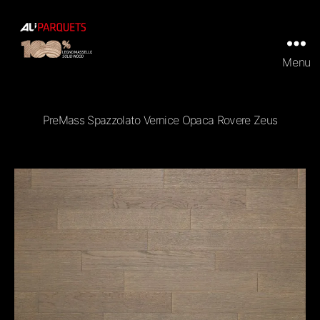
Menu
ALI
Parquets
|
Tradizionali
PreMass Spazzolato Vernice Opaca Rovere Zeus
e
Prefiniti
in
100%
legno
massello