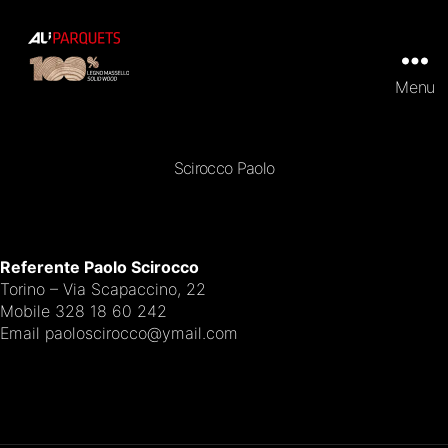
Menu
ALI
Parquets
|
Tradizionali
Scirocco Paolo
e
Prefiniti
in
100%
legno
Referente Paolo Scirocco
massello
Torino – Via Scapaccino, 22
Mobile 328 18 60 242
Email paoloscirocco@ymail.com