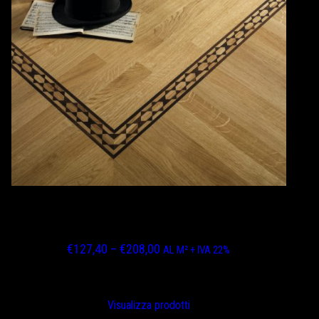
ROVERE EUROPEO SPIGOLO VIVO FINITURA
ASSENTE VERNICE SEMI-LUCIDA
Fascia
€
127,40
–
€
208,00
AL M² + IVA 22%
di
prezzo:
Visualizza prodotti
da