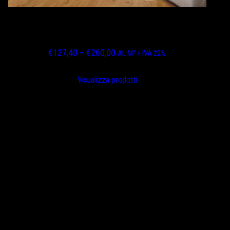
ROVERE EUROPEO BISELLATO FINITURA
ASSENTE VERNICE OPACA
Fascia
€
127,40
–
€
260,00
AL M² + IVA 22%
di
prezzo:
Visualizza prodotti
da
€127,40
a
€260,00