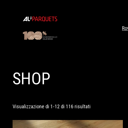
Vai
al
contenuto
Ro
SHOP
Prezzo:
Visualizzazione di 1-12 di 116 risultati
dal
più