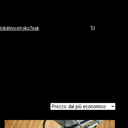
tobà
Noce
Iroko
Teak