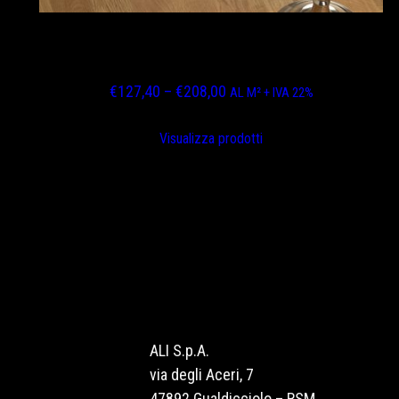
ROVERE EUROPEO SPIGOLO VIVO FINITURA
ASSENTE OLIO UV
Fascia
€
127,40
–
€
208,00
AL M² + IVA 22%
di
prezzo:
Visualizza prodotti
da
€127,40
a
€208,00
ALI S.p.A.
via degli Aceri, 7
47892 Gualdicciolo – RSM