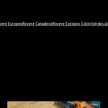
vere Europeo
Rovere Canadese
Rovere Europeo Colorito
Iroko
Ja