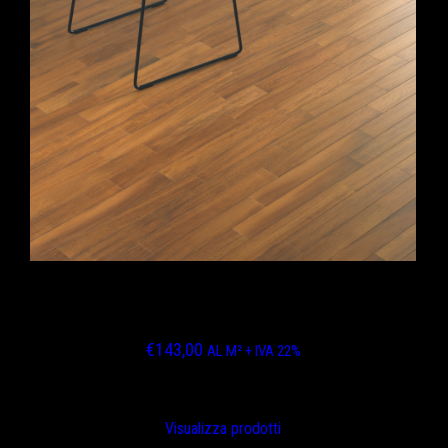
IROKO BISELLATO FINITURA ASSENTE
VERNICE OPACA
€
143,00
AL M² + IVA 22%
Visualizza prodotti