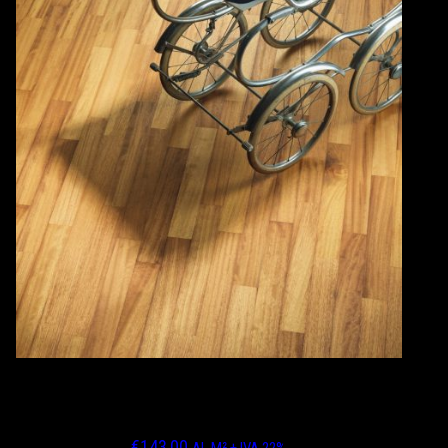
IROKO SPIGOLO VIVO FINITURA ASSENTE
OLIO UV
€
143,00
AL M² + IVA 22%