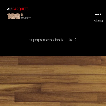
Menu
ALI
Parquets
|
Tradizionali
superpremass-classic-iroko-2
e
Prefiniti
in
100%
legno
massello