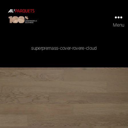
Menu
ALI
Parquets
|
Tradizionali
superpremass-cover-rovere-cloud
e
Prefiniti
in
100%
legno
massello