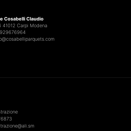
e Cosabelli Claudio
 6 41012 Carpi Modena
3929676964
fo@cosabelliparquets.com
trazione
76873
trazione@ali.sm