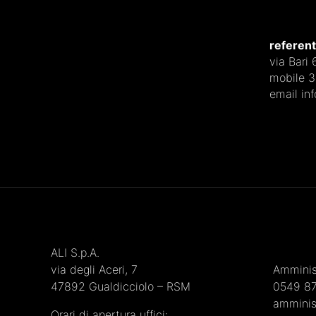
referent
via Bari
mobile 
email in
ALI S.p.A.
via degli Aceri, 7
Amminis
47892 Gualdicciolo – RSM
0549 8
amminis
Orari di apertura uffici: