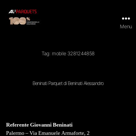
Menu
ALI
Parquets
|
Tradizionali
e
Tag:
mobile 3281244858
Prefiniti
in
100%
legno
massello
Beninati Parquet di Beninati Alessandro
Referente Giovanni Beninati
Palermo – Via Emanuele Armaforte, 2