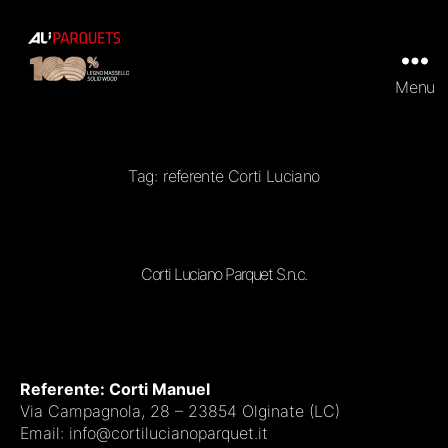
Menu
ALI
Parquets
|
Tradizionali
e
Tag:
referente Corti Luciano
Prefiniti
in
100%
legno
massello
Corti Luciano Parquet S.n.c.
Referente: Corti Manuel
Via Campagnola, 28 – 23854 Olginate (LC)
Email:
info@cortilucianoparquet.it