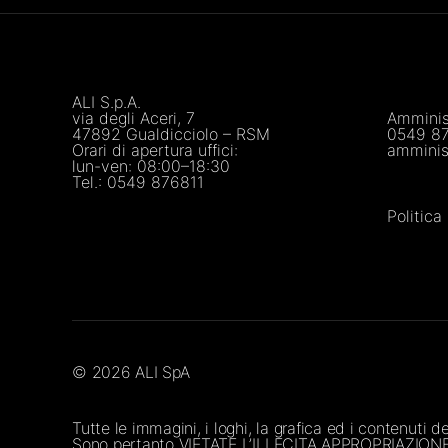
ALI S.p.A.
via degli Aceri, 7
Amminis
47892 Gualdicciolo – RSM
0549 8
Orari di apertura uffici:
amminis
lun-ven: 08:00–18:30
Tel.:
0549 876811
Politic
© 2026
ALI SpA
Tutte le immagini, i loghi, la grafica ed i contenuti 
Sono pertanto VIETATE L’ILLECITA APPROPRIAZIO