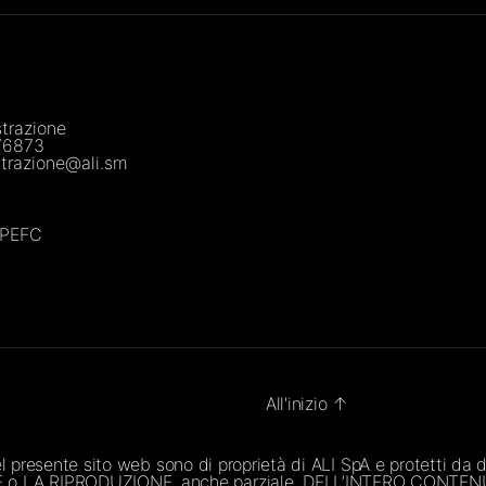
trazione
76873
trazione@ali.sm
a PEFC
All'inizio
↑
del presente sito web sono di proprietà di ALI SpA e protetti da 
NE o LA RIPRODUZIONE, anche parziale, DELL’INTERO CONT