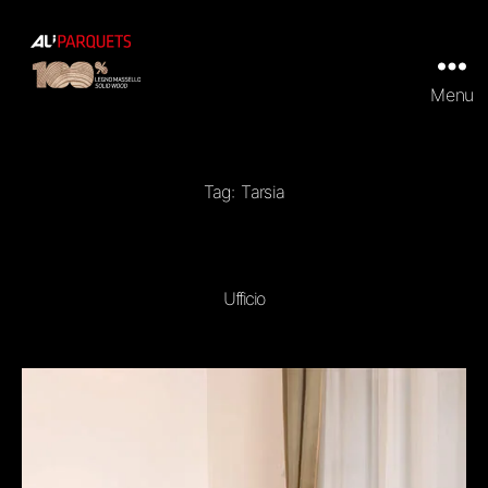
Menu
ALI
Parquets
|
Tradizionali
e
Tag:
Tarsia
Prefiniti
in
100%
legno
massello
Ufficio